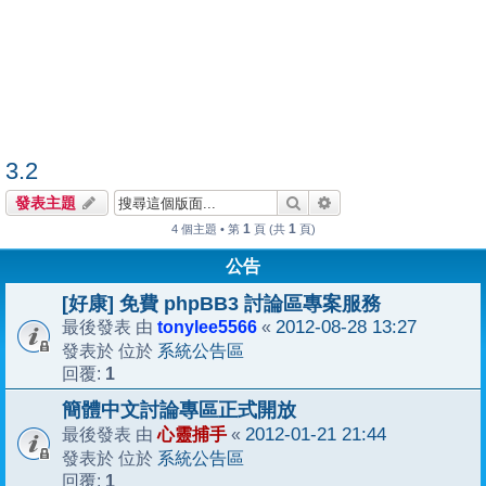
3.2
搜尋
進階搜尋
發表主題
1
1
4 個主題 • 第
頁 (共
頁)
公告
[好康] 免費 phpBB3 討論區專案服務
tonylee5566
2012-08-28 13:27
最後發表 由
«
系統公告區
發表於 位於
1
回覆:
簡體中文討論專區正式開放
心靈捕手
2012-01-21 21:44
最後發表 由
«
系統公告區
發表於 位於
1
回覆: