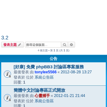
3.2
搜尋
進階搜尋
發表主題
1
1
4 個主題 • 第
頁 (共
頁)
公告
[好康] 免費 phpBB3 討論區專案服務
tonylee5566
2012-08-28 13:27
最後發表 由
«
系統公告區
發表於 位於
1
回覆:
簡體中文討論專區正式開放
心靈捕手
2012-01-21 21:44
最後發表 由
«
系統公告區
發表於 位於
1
回覆: