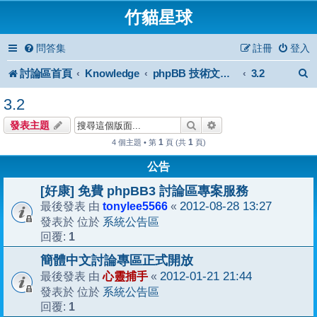
竹貓星球
問答集
註冊
登入
討論區首頁
Knowledge
3.2
phpBB 技術文件與知識庫
3.2
搜尋
進階搜尋
發表主題
1
1
4 個主題 • 第
頁 (共
頁)
公告
[好康] 免費 phpBB3 討論區專案服務
tonylee5566
2012-08-28 13:27
最後發表 由
«
系統公告區
發表於 位於
1
回覆:
簡體中文討論專區正式開放
心靈捕手
2012-01-21 21:44
最後發表 由
«
系統公告區
發表於 位於
1
回覆: