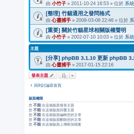
小竹子
2011-10-24 16:53
系
由
»
» 位於
[整理] 竹貓通用之發問格式
心靈捕手
2008-03-08 22:46
由
»
» 位於
[重要] 關於竹貓星球相關版權聲明
小竹子
2002-07-10 10:03
系
由
»
» 位於
主題
[分享] phpBB 3.1.10 更新 phpBB 
心靈捕手
2017-01-15 22:16
由
»
發表主題
回到討論區首頁
版面權限
不能
您
在這個版面發表主題
不能
您
在這個版面回覆主題
不能
您
在這個版面編輯您的文章
不能
您
在這個版面刪除您的文章
不能
您
在這個版面上傳附加檔案