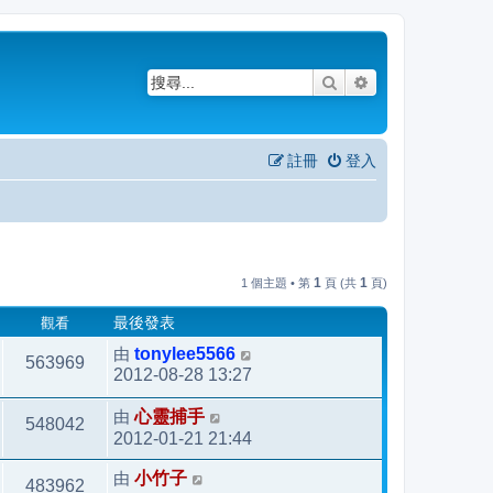
搜尋
進階搜尋
註冊
登入
1
1
1 個主題 • 第
頁 (共
頁)
觀看
最後發表
由
tonylee5566
563969
2012-08-28 13:27
由
心靈捕手
548042
2012-01-21 21:44
由
小竹子
483962