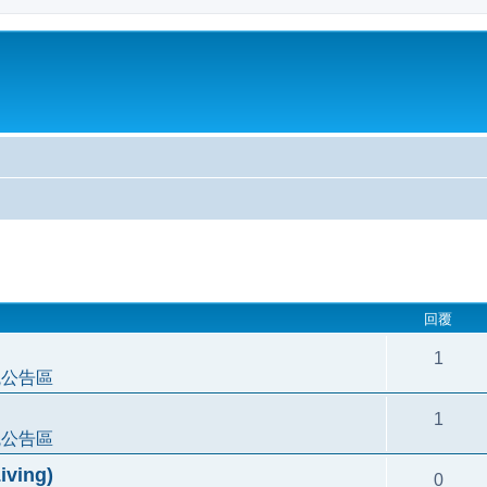
尋
回覆
1
統公告區
1
統公告區
ving)
0