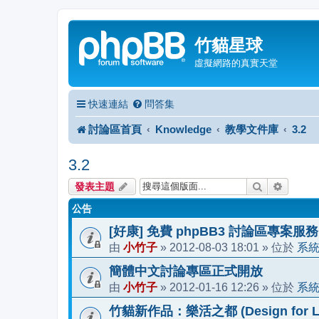
竹貓星球
虛擬網路的真實天堂
快速連結
問答集
討論區首頁
Knowledge
教學文件庫
3.2
3.2
搜尋
進階搜
發表主題
公告
[好康] 免費 phpBB3 討論區專案服務
小竹子
2012-08-03 18:01
系
由
»
» 位於
簡體中文討論專區正式開放
小竹子
2012-01-16 12:26
系
由
»
» 位於
竹貓新作品：樂活之都 (Design for Li