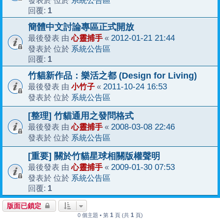
發表於 位於
1
回覆:
簡體中文討論專區正式開放
心靈捕手
2012-01-21 21:44
最後發表 由
«
系統公告區
發表於 位於
1
回覆:
竹貓新作品：樂活之都 (Design for Living)
小竹子
2011-10-24 16:53
最後發表 由
«
系統公告區
發表於 位於
[整理] 竹貓通用之發問格式
心靈捕手
2008-03-08 22:46
最後發表 由
«
系統公告區
發表於 位於
[重要] 關於竹貓星球相關版權聲明
心靈捕手
2009-01-30 07:53
最後發表 由
«
系統公告區
發表於 位於
1
回覆:
版面已鎖定
1
1
0 個主題 • 第
頁 (共
頁)