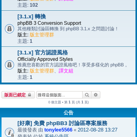
102
主題:
[3.1.x] 轉換
phpBB 3 Conversion Support
其他種類討論區轉換 到 phpBB 3.1.x 之問題討論！
版主:
版主管理群
1
主題:
[3.1.x] 官方認證風格
Officially Approved Styles
推薦您喜歡的官方認證風格吧！享受多樣化的 phpBB 。
版主:
版主管理群
、
譯文組
1
主題:
搜尋
進階搜尋
版面已鎖定
1
1
0 個主題 • 第
頁 (共
頁)
公告
[好康] 免費 phpBB3 討論區專案服務
tonylee5566
2012-08-28 13:27
最後發表 由
«
系統公告區
發表於 位於