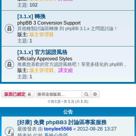
102
主題:
[3.1.x] 轉換
phpBB 3 Conversion Support
其他種類討論區轉換 到 phpBB 3.1.x 之問題討論！
版主:
版主管理群
1
主題:
[3.1.x] 官方認證風格
Officially Approved Styles
推薦您喜歡的官方認證風格吧！享受多樣化的 phpBB 。
版主:
版主管理群
、
譯文組
1
主題:
搜尋
進階搜尋
版面已鎖定
1
1
0 個主題 • 第
頁 (共
頁)
公告
[好康] 免費 phpBB3 討論區專案服務
tonylee5566
2012-08-28 13:27
最後發表 由
«
系統公告區
發表於 位於