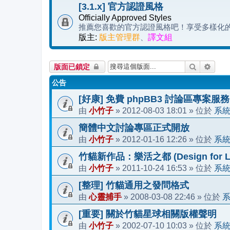
[3.1.x] 官方認證風格
Officially Approved Styles
推薦您喜歡的官方認證風格吧！享受多樣化的 p
版主:
版主管理群
、
譯文組
搜尋
進階
版面已鎖定
公告
[好康] 免費 phpBB3 討論區專案服務
小竹子
2012-08-03 18:01
系
由
»
» 位於
簡體中文討論專區正式開放
小竹子
2012-01-16 12:26
系
由
»
» 位於
竹貓新作品：樂活之都 (Design for Li
小竹子
2011-10-24 16:53
系
由
»
» 位於
[整理] 竹貓通用之發問格式
心靈捕手
2008-03-08 22:46
由
»
» 位於
[重要] 關於竹貓星球相關版權聲明
小竹子
2002-07-10 10:03
系
由
»
» 位於