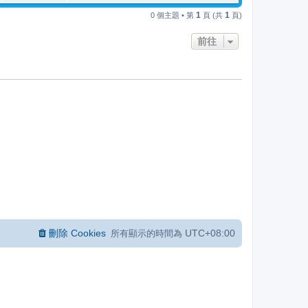
1
1
0 個主題 • 第
頁 (共
頁)
前往
刪除 Cookies
UTC+08:00
所有顯示的時間為