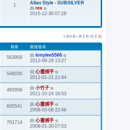
Allan Style - SUBSILVER
1
後
由
rex
檢
發
2015-12-30 07:28
視
表
最
後
發
1
1
0 個主題 • 第
頁 (共
頁)
表
觀看
最後發表
由
tonylee5566
563959
2012-08-28 13:27
由
心靈捕手
548030
2012-01-21 21:44
由
小竹子
483956
2011-10-24 16:53
由
心靈捕手
605541
2008-03-08 22:46
由
心靈捕手
701714
2009-01-30 07:53