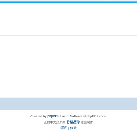
phpBB
Powered by
® Forum Software © phpBB Limited
竹貓星球
正體中文語系由
維護製作
隱私
條款
|