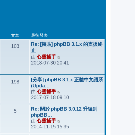
文章
最後發表
Re: [轉貼] phpBB 3.1.x 的支援終
103
止
由
心靈捕手
檢
2018-07-30 20:41
視
最
後
[分享] phpBB 3.1.x 正體中文語系
198
發
(Upda…
表
由
心靈捕手
檢
2017-07-18 09:10
視
最
Re: 關於 phpBB 3.0.12 升級到
5
後
phpBB…
發
由
心靈捕手
檢
表
2014-11-15 15:35
視
最