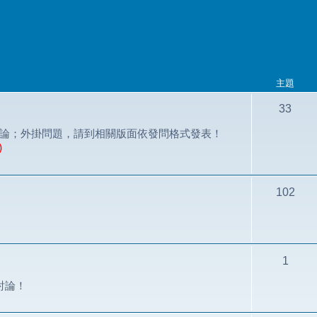
主題
33
之問題討論；外掛問題，請到相關版面依發問格式發表！
)
102
1
題討論！