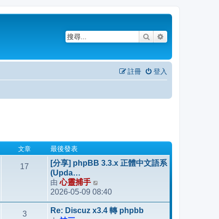
搜尋
進階搜尋
註冊
登入
文章
最後發表
[分享] phpBB 3.3.x 正體中文語系
17
(Upda…
由
心靈捕手
檢
2026-05-09 08:40
視
最
Re: Discuz x3.4 轉 phpbb
3
後