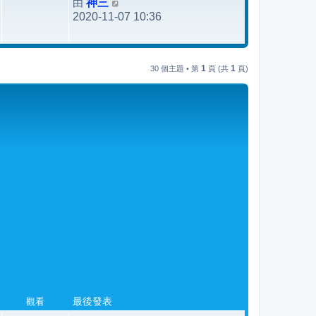
由
神三
檢
發
2020-11-07 10:36
視
表
最
後
發
1
1
30 個主題 • 第
頁 (共
頁)
表
觀看
最後發表