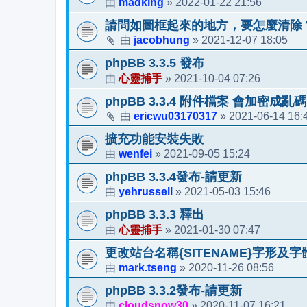
madking
2022-01-22 21:56
由
»
請問如圖框起來的地方，要怎麼清除
jacobhung
2021-12-07 18:05
由
»
phpBB 3.3.5 發布
心靈捕手
2021-10-04 07:26
由
»
phpBB 3.3.4 附件檔案 會加密成亂碼
ericwu03170317
2021-06-14 16:
由
»
擴充功能安裝失敗
wenfei
2021-09-05 15:24
由
»
phpBB 3.3.4發布-請更新
yehrussell
2021-05-03 15:46
由
»
phpBB 3.3.3 釋出
心靈捕手
2021-01-30 07:47
由
»
更改站台名稱{SITENAME}字形及字
mark.tseng
2020-11-26 08:56
由
»
phpBB 3.3.2發布-請更新
cloudsnow30
2020-11-07 16:21
由
»