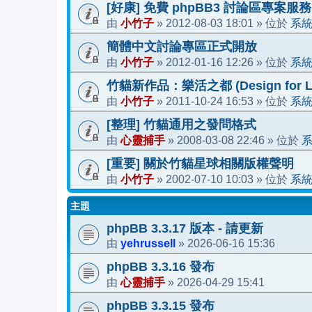
[好康] 免費 phpBB3 討論區專案服務
小竹子
2012-08-03 18:01
系
由
»
» 位於
簡體中文討論專區正式開放
小竹子
2012-01-16 12:26
系
由
»
» 位於
竹貓新作品：樂活之都 (Design for Li
小竹子
2011-10-24 16:53
系
由
»
» 位於
[整理] 竹貓通用之發問格式
心靈捕手
2008-03-08 22:46
由
»
» 位於
[重要] 關於竹貓星球相關版權聲明
小竹子
2002-07-10 10:03
系
由
»
» 位於
主題
phpBB 3.3.17 版本 - 請更新
yehrussell
2026-06-16 15:36
由
»
phpBB 3.3.16 發布
心靈捕手
2026-04-29 15:41
由
»
phpBB 3.3.15 發布