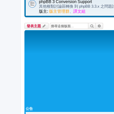
phpBB 3 Conversion Support
其他種類討論區轉換 到 phpBB 3.3.x 之問
版主:
版主管理群
、
譯文組
搜尋
進階搜
發表主題
公告