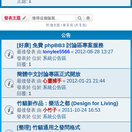
1
主題:
搜尋
進階搜尋
發表主題
1
1
30 個主題 • 第
頁 (共
頁)
公告
[好康] 免費 phpBB3 討論區專案服務
tonylee5566
2012-08-28 13:27
最後發表 由
«
系統公告區
發表於 位於
1
回覆:
簡體中文討論專區正式開放
心靈捕手
2012-01-21 21:44
最後發表 由
«
系統公告區
發表於 位於
1
回覆:
竹貓新作品：樂活之都 (Design for Living)
小竹子
2011-10-24 16:53
最後發表 由
«
系統公告區
發表於 位於
[整理] 竹貓通用之發問格式