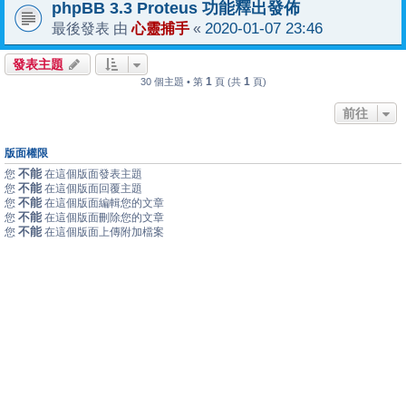
phpBB 3.3 Proteus 功能釋出發佈
心靈捕手
2020-01-07 23:46
最後發表 由
«
發表主題
1
1
30 個主題 • 第
頁 (共
頁)
前往
版面權限
不能
您
在這個版面發表主題
不能
您
在這個版面回覆主題
不能
您
在這個版面編輯您的文章
不能
您
在這個版面刪除您的文章
不能
您
在這個版面上傳附加檔案