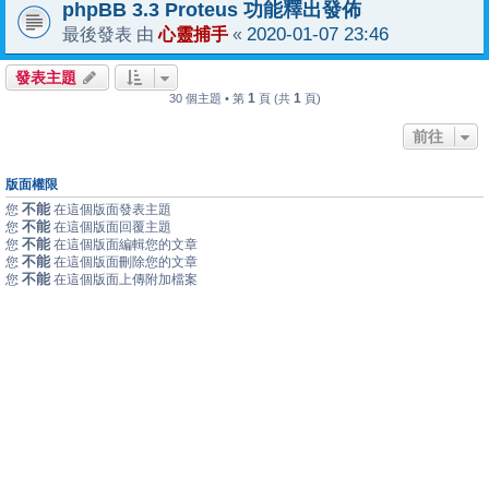
phpBB 3.3 Proteus 功能釋出發佈
心靈捕手
2020-01-07 23:46
最後發表 由
«
發表主題
1
1
30 個主題 • 第
頁 (共
頁)
前往
版面權限
不能
您
在這個版面發表主題
不能
您
在這個版面回覆主題
不能
您
在這個版面編輯您的文章
不能
您
在這個版面刪除您的文章
不能
您
在這個版面上傳附加檔案