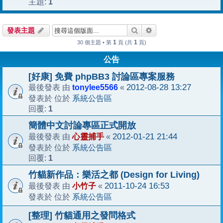
1
主題:
搜尋
進階搜尋
發表主題
1
1
30 個主題 • 第
頁 (共
頁)
公告
[好康] 免費 phpBB3 討論區專案服務
tonylee5566
2012-08-28 13:27
最後發表 由
«
系統公告區
發表於 位於
1
回覆:
簡體中文討論專區正式開放
心靈捕手
2012-01-21 21:44
最後發表 由
«
系統公告區
發表於 位於
1
回覆:
竹貓新作品：樂活之都 (Design for Living)
小竹子
2011-10-24 16:53
最後發表 由
«
系統公告區
發表於 位於
[整理] 竹貓通用之發問格式