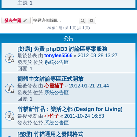
1
主題:
搜尋
進階搜尋
發表主題
1
1
30 個主題 • 第
頁 (共
頁)
公告
[好康] 免費 phpBB3 討論區專案服務
tonylee5566
2012-08-28 13:27
最後發表 由
«
系統公告區
發表於 位於
1
回覆:
簡體中文討論專區正式開放
心靈捕手
2012-01-21 21:44
最後發表 由
«
系統公告區
發表於 位於
1
回覆:
竹貓新作品：樂活之都 (Design for Living)
小竹子
2011-10-24 16:53
最後發表 由
«
系統公告區
發表於 位於
[整理] 竹貓通用之發問格式