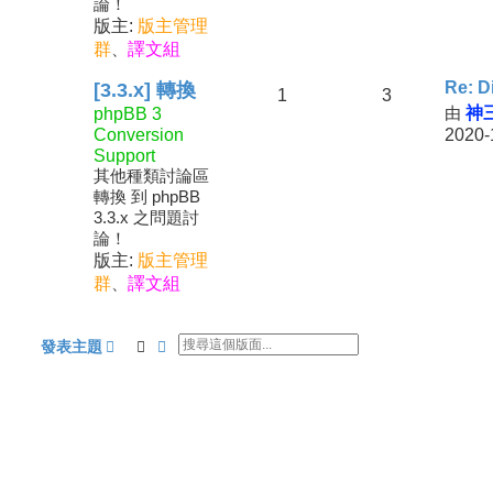
論！
版主:
版主管理
群
、
譯文組
Re: D
[3.3.x] 轉換
1
3
phpBB 3
由
神
Conversion
2020-
Support
其他種類討論區
轉換 到 phpBB
3.3.x 之問題討
論！
版主:
版主管理
群
、
譯文組
搜尋
進階搜尋
發表主題