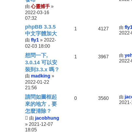
心靈捕手
由
»
2022-03-16
07:32
phpBB 3.3.5
由
fly
1
4127
2022-
中文字體加大
fly1
2022-
由
»
02-03 18:00
想問一下,
由
yeh
1
3967
2022-
3.0.14 可以安
裝到3.3.x 嗎？
madking
由
»
2022-01-22
21:56
請問如圖框起
由
ja
0
3560
2021-
來的地方，要
怎麼清除？
jacobhung
由
2021-12-07
»
18:05