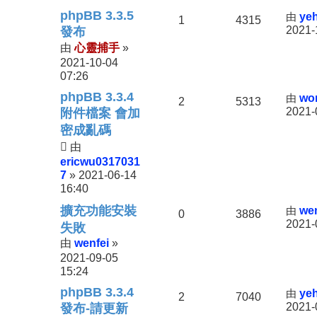
phpBB 3.3.5
由
yeh
1
4315
2021-
發布
心靈捕手
由
»
2021-10-04
07:26
phpBB 3.3.4
由
wo
2
5313
2021-
附件檔案 會加
密成亂碼
由
ericwu0317031
7
2021-06-14
»
16:40
擴充功能安裝
由
wen
0
3886
2021-
失敗
wenfei
由
»
2021-09-05
15:24
phpBB 3.3.4
由
yeh
2
7040
2021-
發布-請更新