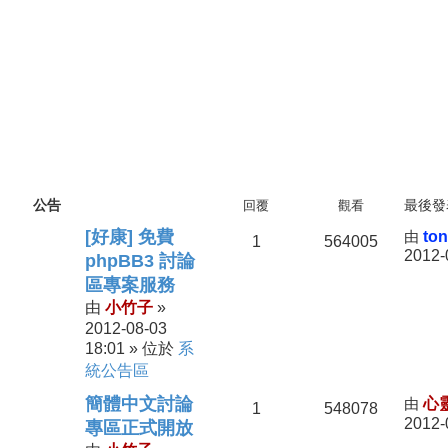
公告
回覆
觀看
最後發
[好康] 免費
由
to
1
564005
2012-
phpBB3 討論
區專案服務
小竹子
由
»
2012-08-03
18:01
系
» 位於
統公告區
簡體中文討論
由
心
1
548078
2012-
專區正式開放