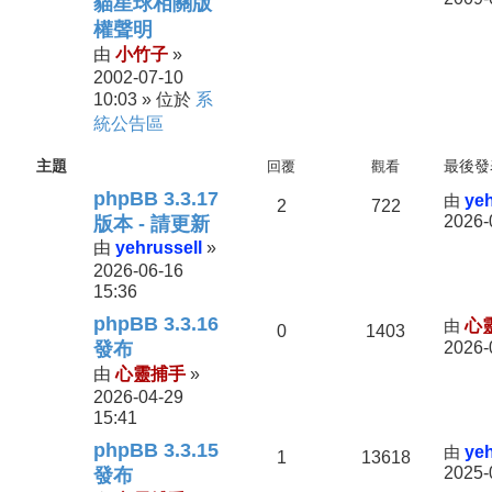
貓星球相關版
權聲明
小竹子
由
»
2002-07-10
10:03
系
» 位於
統公告區
主題
回覆
觀看
最後發
phpBB 3.3.17
由
yeh
2
722
2026-
版本 - 請更新
yehrussell
由
»
2026-06-16
15:36
phpBB 3.3.16
由
心
0
1403
發布
2026-
心靈捕手
由
»
2026-04-29
15:41
phpBB 3.3.15
由
yeh
1
13618
2025-
發布