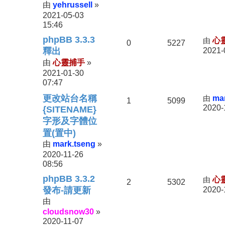
yehrussell
由
»
2021-05-03
15:46
phpBB 3.3.3
由
心
0
5227
釋出
2021-
心靈捕手
由
»
2021-01-30
07:47
更改站台名稱
由
ma
1
5099
2020-
{SITENAME}
字形及字體位
置(置中)
mark.tseng
由
»
2020-11-26
08:56
phpBB 3.3.2
由
心
2
5302
發布-請更新
2020-
由
cloudsnow30
»
2020-11-07