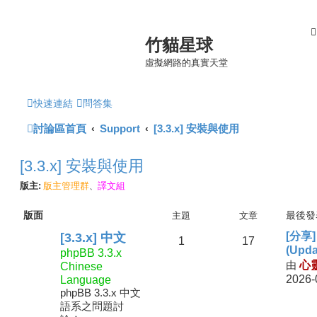
竹貓星球
虛擬網路的真實天堂
快速連結
問答集
討論區首頁
Support
[3.3.x] 安裝與使用
[3.3.x] 安裝與使用
版主:
版主管理群
譯文組
、
版面
主題
文章
最後發
[分享]
[3.3.x] 中文
1
17
(Upd
phpBB 3.3.x
由
心
Chinese
Language
2026-
phpBB 3.3.x 中文
語系之問題討