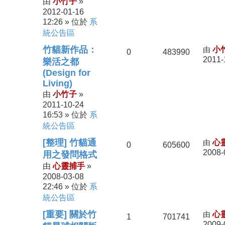
小竹子
由
»
2012-01-16
12:26
系
» 位於
統公告區
竹貓新作品：
由
小
0
483990
2011-
樂活之都
(Design for
Living)
小竹子
由
»
2011-10-24
16:53
系
» 位於
統公告區
[整理] 竹貓通
由
心
0
605600
2008-
用之發問格式
心靈捕手
由
»
2008-03-08
22:46
系
» 位於
統公告區
[重要] 關於竹
由
心
1
701741
2009-