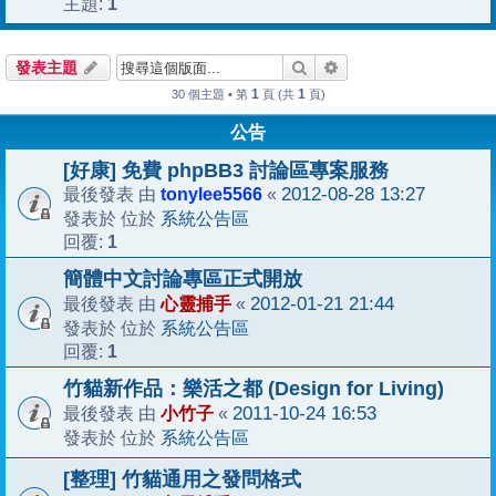
1
主題:
搜尋
進階搜尋
發表主題
1
1
30 個主題 • 第
頁 (共
頁)
公告
[好康] 免費 phpBB3 討論區專案服務
tonylee5566
2012-08-28 13:27
最後發表 由
«
系統公告區
發表於 位於
1
回覆:
簡體中文討論專區正式開放
心靈捕手
2012-01-21 21:44
最後發表 由
«
系統公告區
發表於 位於
1
回覆:
竹貓新作品：樂活之都 (Design for Living)
小竹子
2011-10-24 16:53
最後發表 由
«
系統公告區
發表於 位於
[整理] 竹貓通用之發問格式