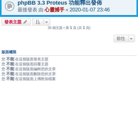
phpBB 3.3 Proteus 功能釋出發佈
心靈捕手
2020-01-07 23:46
最後發表 由
«
發表主題
1
1
30 個主題 • 第
頁 (共
頁)
前往
版面權限
不能
您
在這個版面發表主題
不能
您
在這個版面回覆主題
不能
您
在這個版面編輯您的文章
不能
您
在這個版面刪除您的文章
不能
您
在這個版面上傳附加檔案