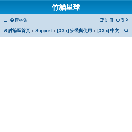
竹貓星球
問答集
註冊
登入
討論區首頁
Support
[3.3.x] 安裝與使用
[3.3.x] 中文