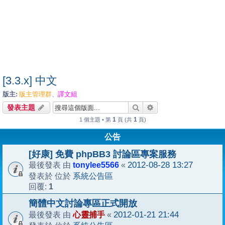
[3.3.x] 中文
版主:
版主管理群
譯文組
、
搜尋
進階搜尋
發表主題
1
1
1 個主題 • 第
頁 (共
頁)
公告
[好康] 免費 phpBB3 討論區專案服務
tonylee5566
2012-08-28 13:27
最後發表 由
«
系統公告區
發表於 位於
1
回覆:
簡體中文討論專區正式開放
心靈捕手
2012-01-21 21:44
最後發表 由
«