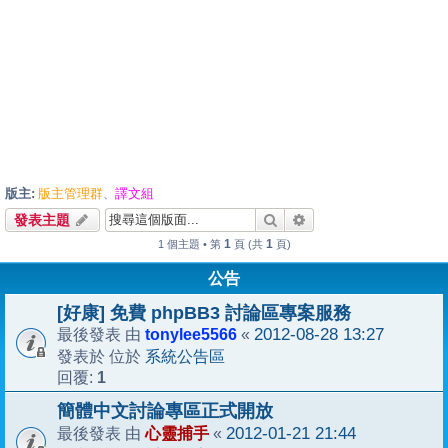
版主:
版主管理群
譯文組
、
搜尋
進階搜尋
發表主題
1
1
1 個主題 • 第
頁 (共
頁)
公告
[好康] 免費 phpBB3 討論區專案服務
tonylee5566
2012-08-28 13:27
最後發表 由
«
系統公告區
發表於 位於
1
回覆:
簡體中文討論專區正式開放
心靈捕手
2012-01-21 21:44
最後發表 由
«