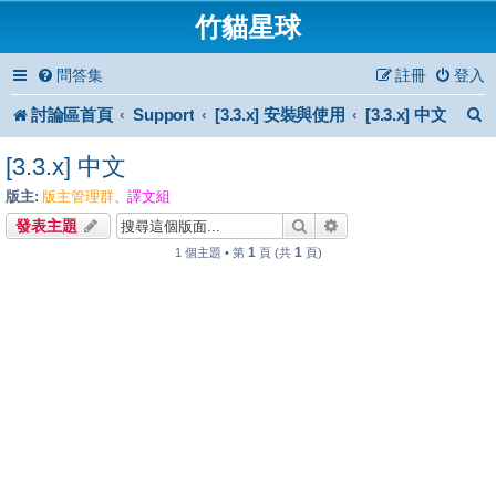
竹貓星球
問答集
註冊
登入
討論區首頁
Support
[3.3.x] 安裝與使用
[3.3.x] 中文
[3.3.x] 中文
版主:
版主管理群
譯文組
、
搜尋
進階搜尋
發表主題
1
1
1 個主題 • 第
頁 (共
頁)