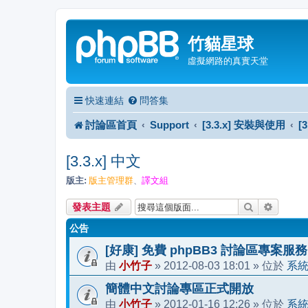
竹貓星球
虛擬網路的真實天堂
快速連結
問答集
討論區首頁
Support
[3.3.x] 安裝與使用
[
[3.3.x] 中文
版主:
版主管理群
譯文組
、
搜尋
進階搜
發表主題
公告
[好康] 免費 phpBB3 討論區專案服務
小竹子
2012-08-03 18:01
系
由
»
» 位於
簡體中文討論專區正式開放
小竹子
2012-01-16 12:26
系
由
»
» 位於