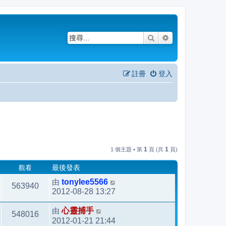
搜尋
進階搜尋
註冊
登入
1
1
1 個主題 • 第
頁 (共
頁)
觀看
最後發表
由
tonylee5566
563940
2012-08-28 13:27
由
心靈捕手
548016
2012-01-21 21:44