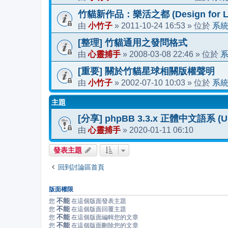
竹貓新作品：樂活之都 (Design for Li
小竹子
2011-10-24 16:53
系
由
»
» 位於
[整理] 竹貓通用之發問格式
心靈捕手
2008-03-08 22:46
由
»
» 位於
[重要] 關於竹貓星球相關版權聲明
小竹子
2002-07-10 10:03
系
由
»
» 位於
主題
[分享] phpBB 3.3.x 正體中文語系 (Upda
心靈捕手
2020-01-11 06:10
由
»
發表主題
回到討論區首頁
版面權限
不能
您
在這個版面發表主題
不能
您
在這個版面回覆主題
不能
您
在這個版面編輯您的文章
不能
您
在這個版面刪除您的文章