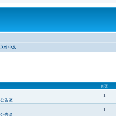
3.3.x] 中文
尋
回覆
1
統公告區
1
統公告區