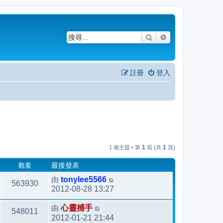
搜尋
進階搜尋
註冊
登入
1
1
1 個主題 • 第
頁 (共
頁)
觀看
最後發表
由
tonylee5566
563930
2012-08-28 13:27
由
心靈捕手
548011
2012-01-21 21:44