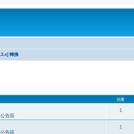
3.3.x] 轉換
尋
回覆
1
統公告區
1
統公告區