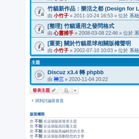
竹貓新作品：樂活之都 (Design for Li
小竹子
2011-10-24 16:53
系
由
»
» 位於
[整理] 竹貓通用之發問格式
心靈捕手
2008-03-08 22:46
由
»
» 位於
[重要] 關於竹貓星球相關版權聲明
小竹子
2002-07-10 10:03
系
由
»
» 位於
主題
Discuz x3.4 轉 phpbb
神三
2020-11-04 20:22
由
»
發表主題
回到討論區首頁
版面權限
不能
您
在這個版面發表主題
不能
您
在這個版面回覆主題
不能
您
在這個版面編輯您的文章
不能
您
在這個版面刪除您的文章