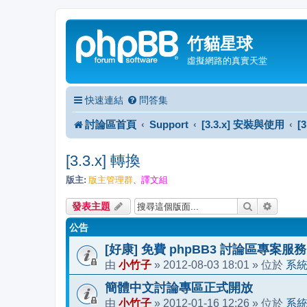
竹貓星球
虛擬網路的真實天堂
快速連結
問答集
討論區首頁
Support
[3.3.x] 安裝與使用
[
[3.3.x] 轉換
版主:
版主管理群
譯文組
、
搜尋
進階搜
發表主題
公告
[好康] 免費 phpBB3 討論區專案服務
小竹子
2012-08-03 18:01
系
由
»
» 位於
簡體中文討論專區正式開放
小竹子
2012-01-16 12:26
系
由
»
» 位於