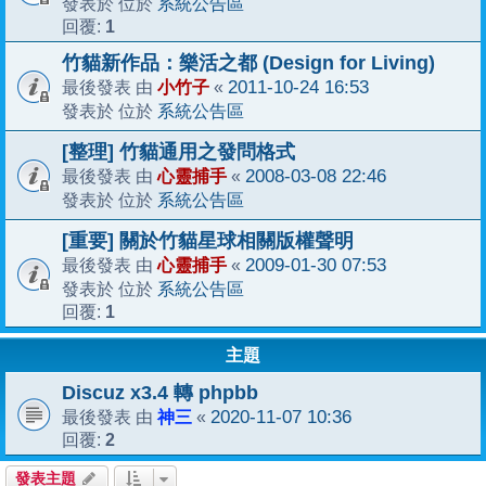
系統公告區
發表於 位於
1
回覆:
竹貓新作品：樂活之都 (Design for Living)
小竹子
2011-10-24 16:53
最後發表 由
«
系統公告區
發表於 位於
[整理] 竹貓通用之發問格式
心靈捕手
2008-03-08 22:46
最後發表 由
«
系統公告區
發表於 位於
[重要] 關於竹貓星球相關版權聲明
心靈捕手
2009-01-30 07:53
最後發表 由
«
系統公告區
發表於 位於
1
回覆:
主題
Discuz x3.4 轉 phpbb
神三
2020-11-07 10:36
最後發表 由
«
2
回覆:
發表主題