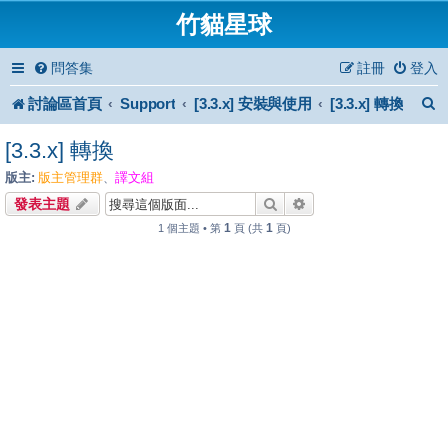
竹貓星球
問答集
註冊
登入
討論區首頁
Support
[3.3.x] 安裝與使用
[3.3.x] 轉換
[3.3.x] 轉換
版主:
版主管理群
譯文組
、
搜尋
進階搜尋
發表主題
1
1
1 個主題 • 第
頁 (共
頁)