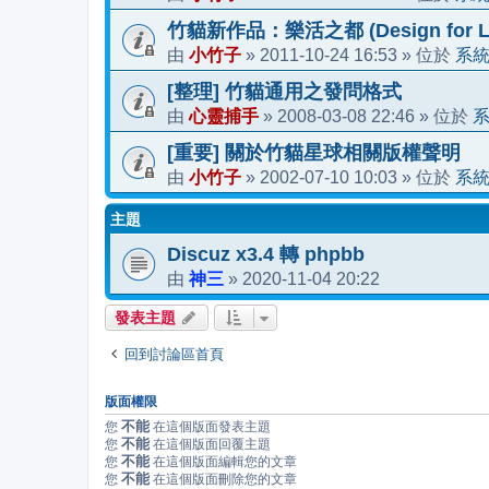
竹貓新作品：樂活之都 (Design for Li
小竹子
2011-10-24 16:53
系
由
»
» 位於
[整理] 竹貓通用之發問格式
心靈捕手
2008-03-08 22:46
由
»
» 位於
[重要] 關於竹貓星球相關版權聲明
小竹子
2002-07-10 10:03
系
由
»
» 位於
主題
Discuz x3.4 轉 phpbb
神三
2020-11-04 20:22
由
»
發表主題
回到討論區首頁
版面權限
不能
您
在這個版面發表主題
不能
您
在這個版面回覆主題
不能
您
在這個版面編輯您的文章
不能
您
在這個版面刪除您的文章