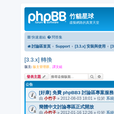
竹貓星球
虛擬網路的真實天堂
快速連結
問答集
討論區首頁
Support
[3.3.x] 安裝與使用
[
[3.3.x] 轉換
版主:
版主管理群
譯文組
、
搜尋
進階搜
發表主題
公告
[好康] 免費 phpBB3 討論區專案服務
小竹子
2012-08-03 18:01
系
由
»
» 位於
簡體中文討論專區正式開放
小竹子
2012-01-16 12:26
系
由
»
» 位於