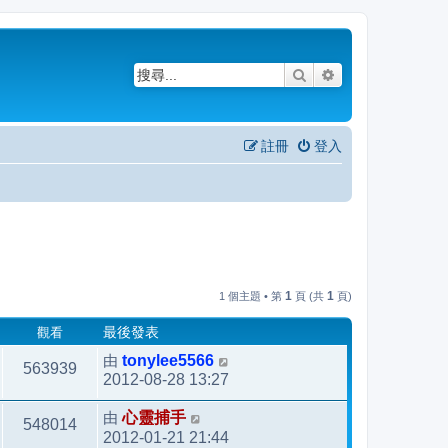
搜尋
進階搜尋
註冊
登入
1
1
1 個主題 • 第
頁 (共
頁)
觀看
最後發表
由
tonylee5566
563939
2012-08-28 13:27
由
心靈捕手
548014
2012-01-21 21:44