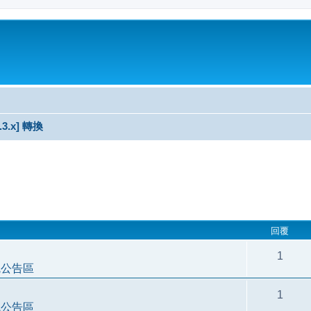
3.3.x] 轉換
尋
回覆
1
統公告區
1
統公告區