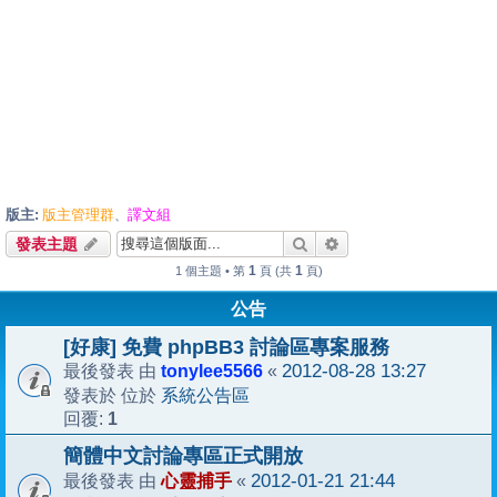
版主:
版主管理群
譯文組
、
搜尋
進階搜尋
發表主題
1
1
1 個主題 • 第
頁 (共
頁)
公告
[好康] 免費 phpBB3 討論區專案服務
tonylee5566
2012-08-28 13:27
最後發表 由
«
系統公告區
發表於 位於
1
回覆:
簡體中文討論專區正式開放
心靈捕手
2012-01-21 21:44
最後發表 由
«