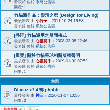
系統公告區
發表於 位於
1
回覆:
竹貓新作品：樂活之都 (Design for Living)
小竹子
2011-10-24 16:53
最後發表 由
«
系統公告區
發表於 位於
[整理] 竹貓通用之發問格式
心靈捕手
2008-03-08 22:46
最後發表 由
«
系統公告區
發表於 位於
[重要] 關於竹貓星球相關版權聲明
心靈捕手
2009-01-30 07:53
最後發表 由
«
系統公告區
發表於 位於
1
回覆:
主題
Discuz x3.4 轉 phpbb
神三
2020-11-07 10:36
最後發表 由
«
2
回覆:
發表主題