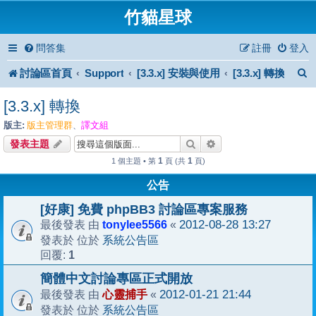
竹貓星球
問答集
註冊
登入
討論區首頁
Support
[3.3.x] 安裝與使用
[3.3.x] 轉換
[3.3.x] 轉換
版主:
版主管理群
譯文組
、
搜尋
進階搜尋
發表主題
1
1
1 個主題 • 第
頁 (共
頁)
公告
[好康] 免費 phpBB3 討論區專案服務
tonylee5566
2012-08-28 13:27
最後發表 由
«
系統公告區
發表於 位於
1
回覆:
簡體中文討論專區正式開放
心靈捕手
2012-01-21 21:44
最後發表 由
«
系統公告區
發表於 位於