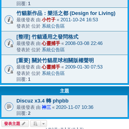
1
回覆:
竹貓新作品：樂活之都 (Design for Living)
小竹子
2011-10-24 16:53
最後發表 由
«
系統公告區
發表於 位於
[整理] 竹貓通用之發問格式
心靈捕手
2008-03-08 22:46
最後發表 由
«
系統公告區
發表於 位於
[重要] 關於竹貓星球相關版權聲明
心靈捕手
2009-01-30 07:53
最後發表 由
«
系統公告區
發表於 位於
1
回覆:
主題
Discuz x3.4 轉 phpbb
神三
2020-11-07 10:36
最後發表 由
«
2
回覆:
發表主題