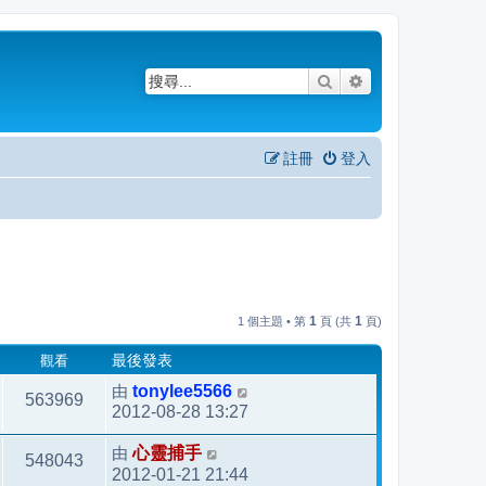
搜尋
進階搜尋
註冊
登入
1
1
1 個主題 • 第
頁 (共
頁)
觀看
最後發表
由
tonylee5566
563969
2012-08-28 13:27
由
心靈捕手
548043
2012-01-21 21:44