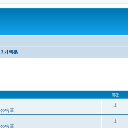
3.3.x] 轉換
尋
回覆
1
統公告區
1
統公告區