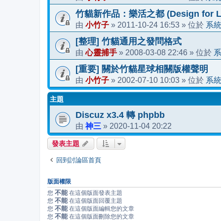
竹貓新作品：樂活之都 (Design for Li
小竹子
2011-10-24 16:53
系
由
»
» 位於
[整理] 竹貓通用之發問格式
心靈捕手
2008-03-08 22:46
由
»
» 位於
[重要] 關於竹貓星球相關版權聲明
小竹子
2002-07-10 10:03
系
由
»
» 位於
主題
Discuz x3.4 轉 phpbb
神三
2020-11-04 20:22
由
»
發表主題
回到討論區首頁
版面權限
不能
您
在這個版面發表主題
不能
您
在這個版面回覆主題
不能
您
在這個版面編輯您的文章
不能
您
在這個版面刪除您的文章