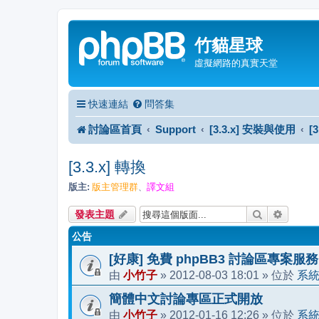
竹貓星球
虛擬網路的真實天堂
快速連結
問答集
討論區首頁
Support
[3.3.x] 安裝與使用
[
[3.3.x] 轉換
版主:
版主管理群
譯文組
、
搜尋
進階搜
發表主題
公告
[好康] 免費 phpBB3 討論區專案服務
小竹子
2012-08-03 18:01
系
由
»
» 位於
簡體中文討論專區正式開放
小竹子
2012-01-16 12:26
系
由
»
» 位於