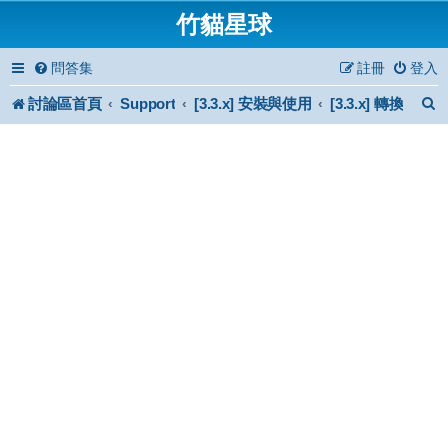
竹貓星球
問答集
註冊
登入
討論區首頁
Support
[3.3.x] 安裝與使用
[3.3.x] 轉換