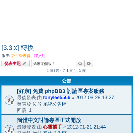
[3.3.x] 轉換
版主:
版主管理群
譯文組
、
搜尋
進階搜尋
發表主題
1
1
1 個主題 • 第
頁 (共
頁)
公告
[好康] 免費 phpBB3 討論區專案服務
tonylee5566
2012-08-28 13:27
最後發表 由
«
系統公告區
發表於 位於
1
回覆:
簡體中文討論專區正式開放
心靈捕手
2012-01-21 21:44
最後發表 由
«