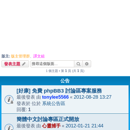
版主:
版主管理群
譯文組
、
搜尋
進階搜尋
發表主題
1
1
1 個主題 • 第
頁 (共
頁)
公告
[好康] 免費 phpBB3 討論區專案服務
tonylee5566
2012-08-28 13:27
最後發表 由
«
系統公告區
發表於 位於
1
回覆:
簡體中文討論專區正式開放
心靈捕手
2012-01-21 21:44
最後發表 由
«