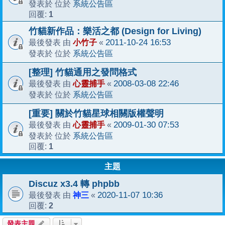
系統公告區
發表於 位於
1
回覆:
竹貓新作品：樂活之都 (Design for Living)
小竹子
2011-10-24 16:53
最後發表 由
«
系統公告區
發表於 位於
[整理] 竹貓通用之發問格式
心靈捕手
2008-03-08 22:46
最後發表 由
«
系統公告區
發表於 位於
[重要] 關於竹貓星球相關版權聲明
心靈捕手
2009-01-30 07:53
最後發表 由
«
系統公告區
發表於 位於
1
回覆:
主題
Discuz x3.4 轉 phpbb
神三
2020-11-07 10:36
最後發表 由
«
2
回覆:
發表主題