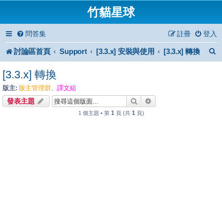
竹貓星球
問答集
註冊
登入
討論區首頁
Support
[3.3.x] 安裝與使用
[3.3.x] 轉換
[3.3.x] 轉換
版主:
版主管理群
譯文組
、
搜尋
進階搜尋
發表主題
1
1
1 個主題 • 第
頁 (共
頁)