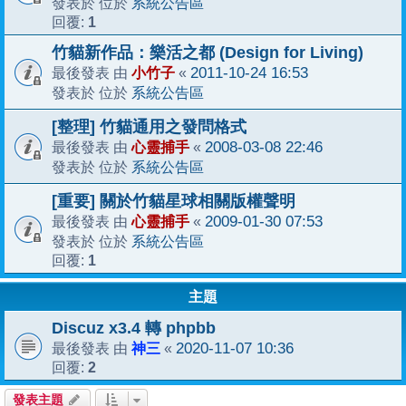
系統公告區
發表於 位於
1
回覆:
竹貓新作品：樂活之都 (Design for Living)
小竹子
2011-10-24 16:53
最後發表 由
«
系統公告區
發表於 位於
[整理] 竹貓通用之發問格式
心靈捕手
2008-03-08 22:46
最後發表 由
«
系統公告區
發表於 位於
[重要] 關於竹貓星球相關版權聲明
心靈捕手
2009-01-30 07:53
最後發表 由
«
系統公告區
發表於 位於
1
回覆:
主題
Discuz x3.4 轉 phpbb
神三
2020-11-07 10:36
最後發表 由
«
2
回覆:
發表主題