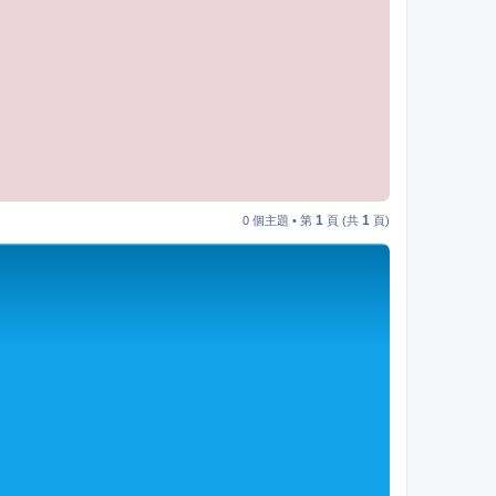
1
1
0 個主題 • 第
頁 (共
頁)