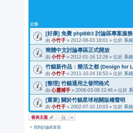
公告
[好康] 免費 phpBB3 討論區專案服務
小竹子
2012-08-03 18:01
系
由
»
» 位於
簡體中文討論專區正式開放
小竹子
2012-01-16 12:26
系
由
»
» 位於
竹貓新作品：樂活之都 (Design for Li
小竹子
2011-10-24 16:53
系
由
»
» 位於
[整理] 竹貓通用之發問格式
心靈捕手
2008-03-08 22:46
由
»
» 位於
[重要] 關於竹貓星球相關版權聲明
小竹子
2002-07-10 10:03
系
由
»
» 位於
發表主題
回到討論區首頁