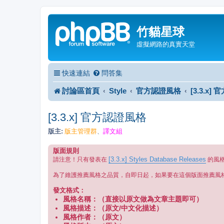
竹貓星球
虛擬網路的真實天堂
快速連結
問答集
討論區首頁
Style
官方認證風格
[3.3.x
[3.3.x] 官方認證風格
版主:
版主管理群
譯文組
、
版面規則
[3.3.x] Styles Database Releases
請注意！只有發表在
的風
為了維護推薦風格之品質，自即日起，如果要在這個版面推薦風
發文格式：
風格名稱：（直接以原文做為文章主題即可）
風格描述：（原文/中文化描述）
風格作者：（原文）