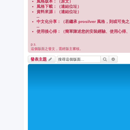
風格版本：（原文）
風格下載：（連結位址）
資料來源：（連結位址）
--
中文化分享：（若繼承 prosilver 風格，則或可免
--
使用後心得：（簡單陳述您的安裝經驗、使用心得、
p.s.
這個版面之發文，需經版主審核。
搜尋
進階搜
發表主題