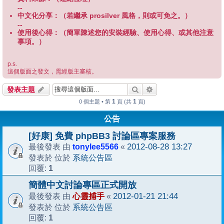
--
中文化分享：（若繼承 prosilver 風格，則或可免之。）
--
使用後心得：（簡單陳述您的安裝經驗、使用心得、或其他注意
事項。）
p.s.
這個版面之發文，需經版主審核。
搜尋
進階搜尋
發表主題
1
1
0 個主題 • 第
頁 (共
頁)
公告
[好康] 免費 phpBB3 討論區專案服務
tonylee5566
2012-08-28 13:27
最後發表 由
«
系統公告區
發表於 位於
1
回覆:
簡體中文討論專區正式開放
心靈捕手
2012-01-21 21:44
最後發表 由
«
系統公告區
發表於 位於
1
回覆: