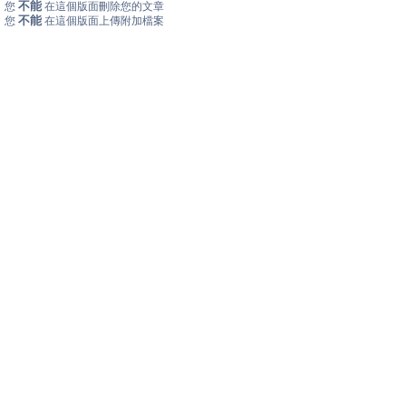
不能
您
在這個版面刪除您的文章
不能
您
在這個版面上傳附加檔案