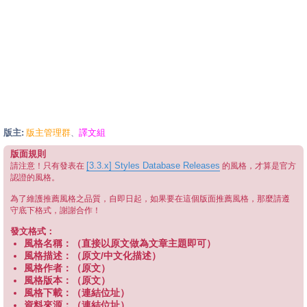
版主:
版主管理群
譯文組
、
版面規則
[3.3.x] Styles Database Releases
請注意！只有發表在
的風格，才算是官方
認證的風格。
為了維護推薦風格之品質，自即日起，如果要在這個版面推薦風格，那麼請遵
守底下格式，謝謝合作！
發文格式：
風格名稱：（直接以原文做為文章主題即可）
風格描述：（原文/中文化描述）
風格作者：（原文）
風格版本：（原文）
風格下載：（連結位址）
資料來源：（連結位址）