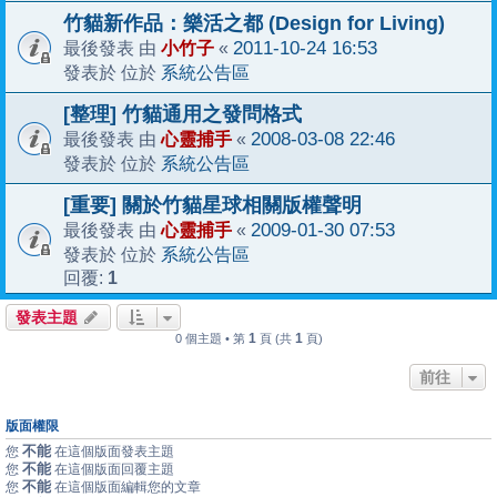
竹貓新作品：樂活之都 (Design for Living)
小竹子
2011-10-24 16:53
最後發表 由
«
系統公告區
發表於 位於
[整理] 竹貓通用之發問格式
心靈捕手
2008-03-08 22:46
最後發表 由
«
系統公告區
發表於 位於
[重要] 關於竹貓星球相關版權聲明
心靈捕手
2009-01-30 07:53
最後發表 由
«
系統公告區
發表於 位於
1
回覆:
發表主題
1
1
0 個主題 • 第
頁 (共
頁)
前往
版面權限
不能
您
在這個版面發表主題
不能
您
在這個版面回覆主題
不能
您
在這個版面編輯您的文章