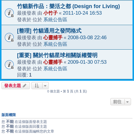
竹貓新作品：樂活之都 (Design for Living)
小竹子
2011-10-24 16:53
最後發表 由
«
系統公告區
發表於 位於
[整理] 竹貓通用之發問格式
心靈捕手
2008-03-08 22:46
最後發表 由
«
系統公告區
發表於 位於
[重要] 關於竹貓星球相關版權聲明
心靈捕手
2009-01-30 07:53
最後發表 由
«
系統公告區
發表於 位於
1
回覆:
發表主題
1
1
0 個主題 • 第
頁 (共
頁)
前往
版面權限
不能
您
在這個版面發表主題
不能
您
在這個版面回覆主題
不能
您
在這個版面編輯您的文章