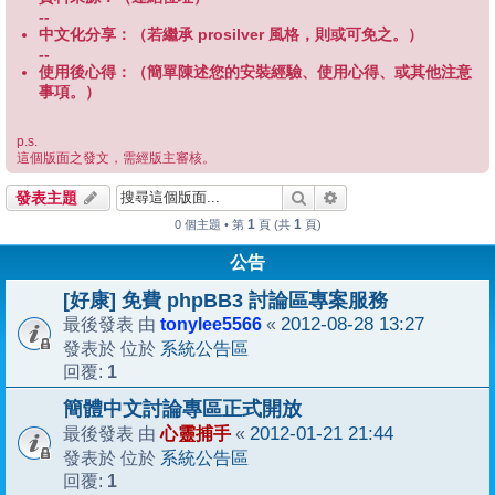
--
中文化分享：（若繼承 prosilver 風格，則或可免之。）
--
使用後心得：（簡單陳述您的安裝經驗、使用心得、或其他注意
事項。）
p.s.
這個版面之發文，需經版主審核。
搜尋
進階搜尋
發表主題
1
1
0 個主題 • 第
頁 (共
頁)
公告
[好康] 免費 phpBB3 討論區專案服務
tonylee5566
2012-08-28 13:27
最後發表 由
«
系統公告區
發表於 位於
1
回覆:
簡體中文討論專區正式開放
心靈捕手
2012-01-21 21:44
最後發表 由
«
系統公告區
發表於 位於
1
回覆: