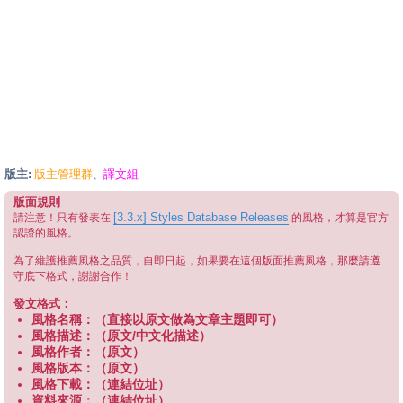
版主:
版主管理群
譯文組
、
版面規則
[3.3.x] Styles Database Releases
請注意！只有發表在
的風格，才算是官方
認證的風格。
為了維護推薦風格之品質，自即日起，如果要在這個版面推薦風格，那麼請遵
守底下格式，謝謝合作！
發文格式：
風格名稱：（直接以原文做為文章主題即可）
風格描述：（原文/中文化描述）
風格作者：（原文）
風格版本：（原文）
風格下載：（連結位址）
資料來源：（連結位址）