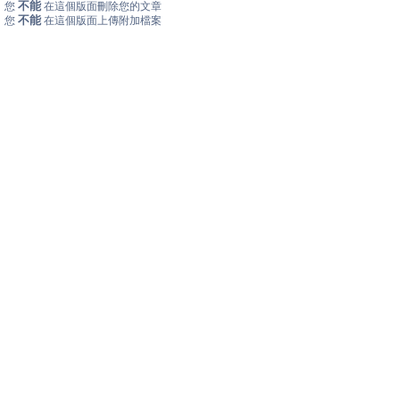
不能
您
在這個版面刪除您的文章
不能
您
在這個版面上傳附加檔案