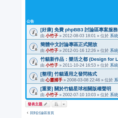
公告
[好康] 免費 phpBB3 討論區專案服務
小竹子
2012-08-03 18:01
系
由
»
» 位於
簡體中文討論專區正式開放
小竹子
2012-01-16 12:26
系
由
»
» 位於
竹貓新作品：樂活之都 (Design for Li
小竹子
2011-10-24 16:53
系
由
»
» 位於
[整理] 竹貓通用之發問格式
心靈捕手
2008-03-08 22:46
由
»
» 位於
[重要] 關於竹貓星球相關版權聲明
小竹子
2002-07-10 10:03
系
由
»
» 位於
發表主題
回到討論區首頁