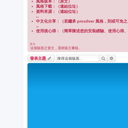
風格版本：（原文）
風格下載：（連結位址）
資料來源：（連結位址）
--
中文化分享：（若繼承 prosilver 風格，則或可免
--
使用後心得：（簡單陳述您的安裝經驗、使用心得、
p.s.
這個版面之發文，需經版主審核。
搜尋
進階搜
發表主題