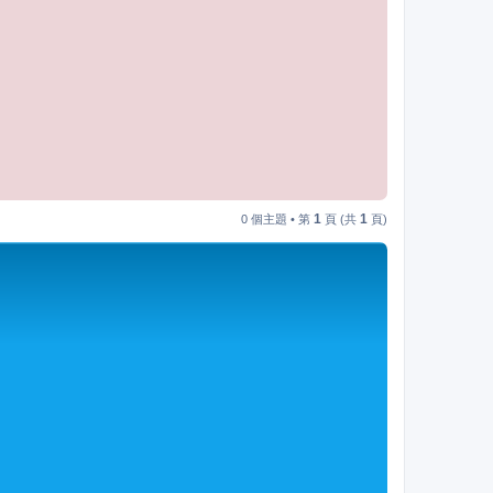
1
1
0 個主題 • 第
頁 (共
頁)