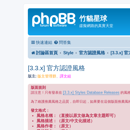
竹貓星球
虛擬網路的真實天堂
快速連結
問答集
討論區首頁
Style
官方認證風格
[3.3.x
[3.3.x] 官方認證風格
版主:
版主管理群
譯文組
、
版面規則
[3.3.x] Styles Database Releases
請注意！只有發表在
的風
為了維護推薦風格之品質，自即日起，如果要在這個版面推薦風
發文格式：
風格名稱：（直接以原文做為文章主題即可）
風格描述：（原文/中文化描述）
風格作者：（原文）