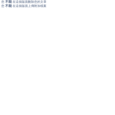
不能
您
在這個版面刪除您的文章
不能
您
在這個版面上傳附加檔案