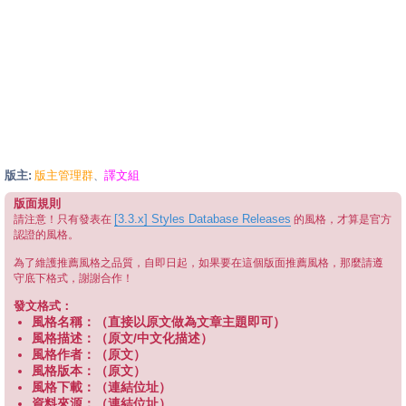
版主:
版主管理群
譯文組
、
版面規則
[3.3.x] Styles Database Releases
請注意！只有發表在
的風格，才算是官方
認證的風格。
為了維護推薦風格之品質，自即日起，如果要在這個版面推薦風格，那麼請遵
守底下格式，謝謝合作！
發文格式：
風格名稱：（直接以原文做為文章主題即可）
風格描述：（原文/中文化描述）
風格作者：（原文）
風格版本：（原文）
風格下載：（連結位址）
資料來源：（連結位址）