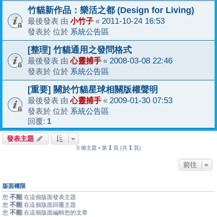
竹貓新作品：樂活之都 (Design for Living)
小竹子
2011-10-24 16:53
最後發表 由
«
系統公告區
發表於 位於
[整理] 竹貓通用之發問格式
心靈捕手
2008-03-08 22:46
最後發表 由
«
系統公告區
發表於 位於
[重要] 關於竹貓星球相關版權聲明
心靈捕手
2009-01-30 07:53
最後發表 由
«
系統公告區
發表於 位於
1
回覆:
發表主題
1
1
0 個主題 • 第
頁 (共
頁)
前往
版面權限
不能
您
在這個版面發表主題
不能
您
在這個版面回覆主題
不能
您
在這個版面編輯您的文章