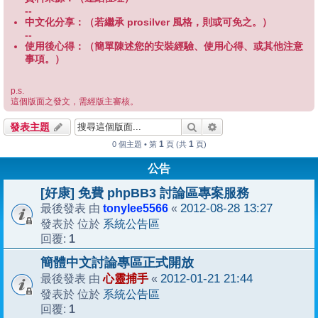
--
中文化分享：（若繼承 prosilver 風格，則或可免之。）
--
使用後心得：（簡單陳述您的安裝經驗、使用心得、或其他注意
事項。）
p.s.
這個版面之發文，需經版主審核。
搜尋
進階搜尋
發表主題
1
1
0 個主題 • 第
頁 (共
頁)
公告
[好康] 免費 phpBB3 討論區專案服務
tonylee5566
2012-08-28 13:27
最後發表 由
«
系統公告區
發表於 位於
1
回覆:
簡體中文討論專區正式開放
心靈捕手
2012-01-21 21:44
最後發表 由
«
系統公告區
發表於 位於
1
回覆: