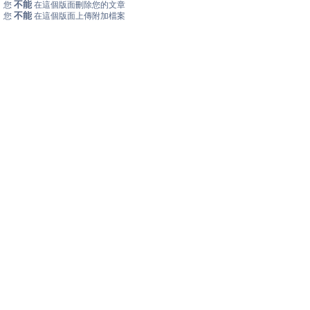
不能
您
在這個版面刪除您的文章
不能
您
在這個版面上傳附加檔案