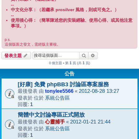
--
中文化分享：（若繼承 prosilver 風格，則或可免之。）
--
使用後心得：（簡單陳述您的安裝經驗、使用心得、或其他注意
事項。）
p.s.
這個版面之發文，需經版主審核。
搜尋
進階搜尋
發表主題
1
1
0 個主題 • 第
頁 (共
頁)
公告
[好康] 免費 phpBB3 討論區專案服務
tonylee5566
2012-08-28 13:27
最後發表 由
«
系統公告區
發表於 位於
1
回覆:
簡體中文討論專區正式開放
心靈捕手
2012-01-21 21:44
最後發表 由
«
系統公告區
發表於 位於
1
回覆: