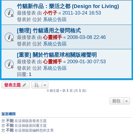
竹貓新作品：樂活之都 (Design for Living)
小竹子
2011-10-24 16:53
最後發表 由
«
系統公告區
發表於 位於
[整理] 竹貓通用之發問格式
心靈捕手
2008-03-08 22:46
最後發表 由
«
系統公告區
發表於 位於
[重要] 關於竹貓星球相關版權聲明
心靈捕手
2009-01-30 07:53
最後發表 由
«
系統公告區
發表於 位於
1
回覆:
發表主題
1
1
0 個主題 • 第
頁 (共
頁)
前往
版面權限
不能
您
在這個版面發表主題
不能
您
在這個版面回覆主題
不能
您
在這個版面編輯您的文章