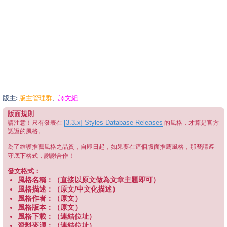
版主:
版主管理群
譯文組
、
版面規則
[3.3.x] Styles Database Releases
請注意！只有發表在
的風格，才算是官方
認證的風格。
為了維護推薦風格之品質，自即日起，如果要在這個版面推薦風格，那麼請遵
守底下格式，謝謝合作！
發文格式：
風格名稱：（直接以原文做為文章主題即可）
風格描述：（原文/中文化描述）
風格作者：（原文）
風格版本：（原文）
風格下載：（連結位址）
資料來源：（連結位址）