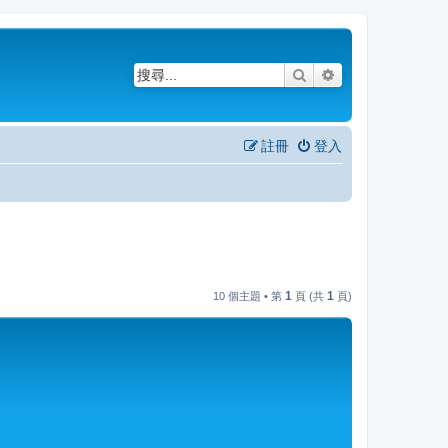
搜尋
進階搜尋
註冊
登入
1
1
10 個主題 • 第
頁 (共
頁)