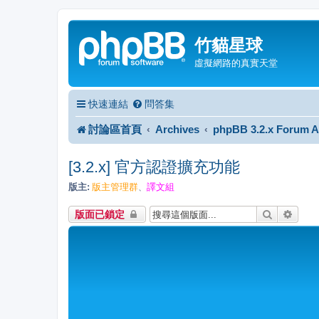
竹貓星球
虛擬網路的真實天堂
快速連結
問答集
討論區首頁
Archives
phpBB 3.2.x Forum A
[3.2.x] 官方認證擴充功能
版主:
版主管理群
譯文組
、
搜尋
進階
版面已鎖定