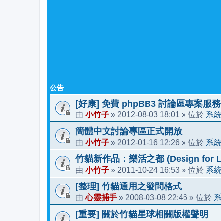
公告
[好康] 免費 phpBB3 討論區專案服務
小竹子
2012-08-03 18:01
系
由
»
» 位於
簡體中文討論專區正式開放
小竹子
2012-01-16 12:26
系
由
»
» 位於
竹貓新作品：樂活之都 (Design for Li
小竹子
2011-10-24 16:53
系
由
»
» 位於
[整理] 竹貓通用之發問格式
心靈捕手
2008-03-08 22:46
由
»
» 位於
[重要] 關於竹貓星球相關版權聲明