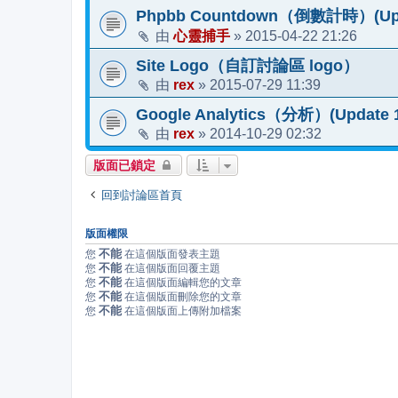
Phpbb Countdown（倒數計時）(Upda
心靈捕手
2015-04-22 21:26
由
»
Site Logo（自訂討論區 logo）
rex
2015-07-29 11:39
由
»
Google Analytics（分析）(Update 1
rex
2014-10-29 02:32
由
»
版面已鎖定
回到討論區首頁
版面權限
不能
您
在這個版面發表主題
不能
您
在這個版面回覆主題
不能
您
在這個版面編輯您的文章
不能
您
在這個版面刪除您的文章
不能
您
在這個版面上傳附加檔案