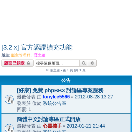
[3.2.x] 官方認證擴充功能
版主:
版主管理群
譯文組
、
搜尋
進階搜尋
版面已鎖定
1
1
10 個主題 • 第
頁 (共
頁)
公告
[好康] 免費 phpBB3 討論區專案服務
tonylee5566
2012-08-28 13:27
最後發表 由
«
系統公告區
發表於 位於
1
回覆:
簡體中文討論專區正式開放
心靈捕手
2012-01-21 21:44
最後發表 由
«