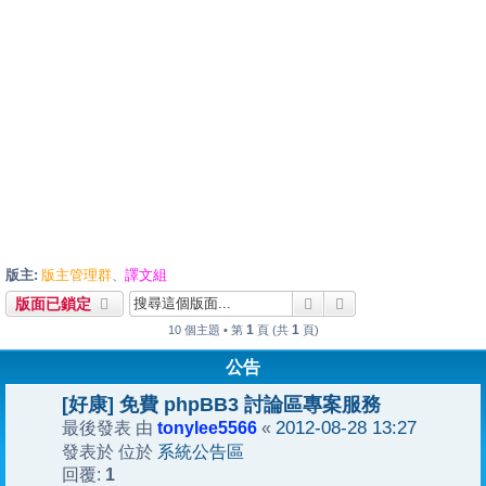
版主:
版主管理群
譯文組
、
搜尋
進階搜尋
版面已鎖定
1
1
10 個主題 • 第
頁 (共
頁)
公告
[好康] 免費 phpBB3 討論區專案服務
tonylee5566
2012-08-28 13:27
最後發表 由
«
系統公告區
發表於 位於
1
回覆: