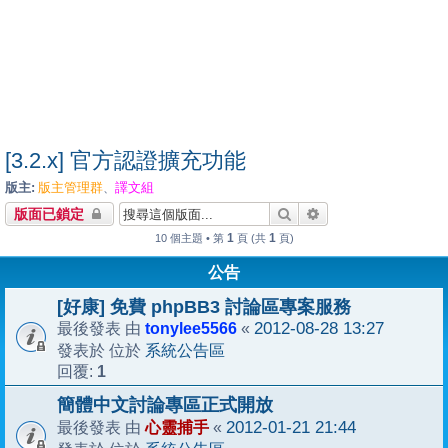
[3.2.x] 官方認證擴充功能
版主:
版主管理群
譯文組
、
搜尋
進階搜尋
版面已鎖定
1
1
10 個主題 • 第
頁 (共
頁)
公告
[好康] 免費 phpBB3 討論區專案服務
tonylee5566
2012-08-28 13:27
最後發表 由
«
系統公告區
發表於 位於
1
回覆:
簡體中文討論專區正式開放
心靈捕手
2012-01-21 21:44
最後發表 由
«