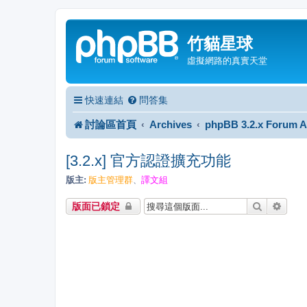
竹貓星球
虛擬網路的真實天堂
快速連結
問答集
討論區首頁
Archives
phpBB 3.2.x Forum A
[3.2.x] 官方認證擴充功能
版主:
版主管理群
譯文組
、
搜尋
進階
版面已鎖定