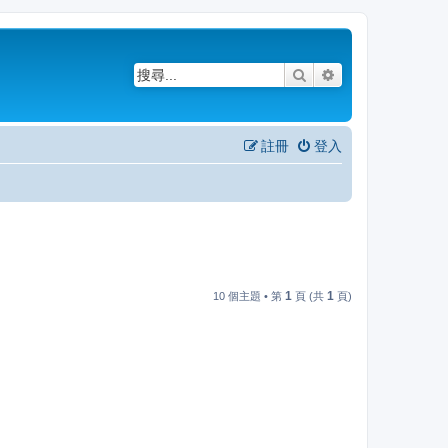
搜尋
進階搜尋
註冊
登入
1
1
10 個主題 • 第
頁 (共
頁)