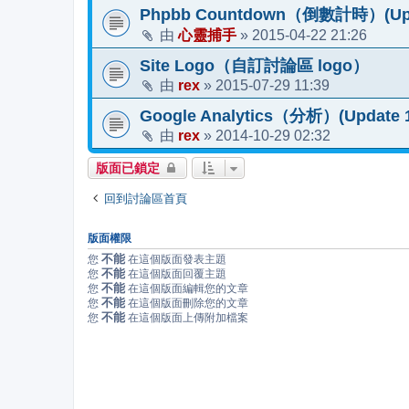
Phpbb Countdown（倒數計時）(Upda
心靈捕手
2015-04-22 21:26
由
»
Site Logo（自訂討論區 logo）
rex
2015-07-29 11:39
由
»
Google Analytics（分析）(Update 1
rex
2014-10-29 02:32
由
»
版面已鎖定
回到討論區首頁
版面權限
不能
您
在這個版面發表主題
不能
您
在這個版面回覆主題
不能
您
在這個版面編輯您的文章
不能
您
在這個版面刪除您的文章
不能
您
在這個版面上傳附加檔案