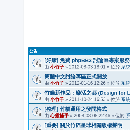
公告
[好康] 免費 phpBB3 討論區專案服務
小竹子
2012-08-03 18:01
系
由
»
» 位於
簡體中文討論專區正式開放
小竹子
2012-01-16 12:26
系
由
»
» 位於
竹貓新作品：樂活之都 (Design for Li
小竹子
2011-10-24 16:53
系
由
»
» 位於
[整理] 竹貓通用之發問格式
心靈捕手
2008-03-08 22:46
由
»
» 位於
[重要] 關於竹貓星球相關版權聲明