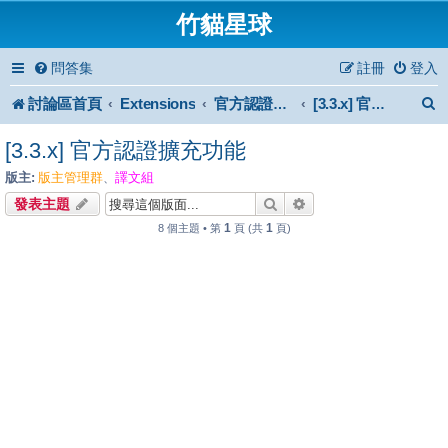
竹貓星球
問答集
註冊
登入
討論區首頁
Extensions
官方認證擴充功能
[3.3.x] 官方認證擴充功能
[3.3.x] 官方認證擴充功能
版主:
版主管理群
譯文組
、
搜尋
進階搜尋
發表主題
1
1
8 個主題 • 第
頁 (共
頁)