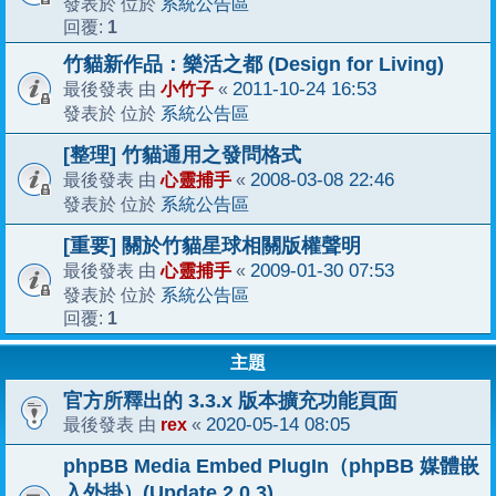
系統公告區
發表於 位於
1
回覆:
竹貓新作品：樂活之都 (Design for Living)
小竹子
2011-10-24 16:53
最後發表 由
«
系統公告區
發表於 位於
[整理] 竹貓通用之發問格式
心靈捕手
2008-03-08 22:46
最後發表 由
«
系統公告區
發表於 位於
[重要] 關於竹貓星球相關版權聲明
心靈捕手
2009-01-30 07:53
最後發表 由
«
系統公告區
發表於 位於
1
回覆:
主題
官方所釋出的 3.3.x 版本擴充功能頁面
rex
2020-05-14 08:05
最後發表 由
«
phpBB Media Embed PlugIn（phpBB 媒體嵌
入外掛）(Update 2.0.3)