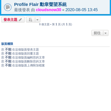
Profile Flair 勳章聲望系統
cloudsnow30
2020-08-05 13:45
最後發表 由
«
發表主題
1
1
8 個主題 • 第
頁 (共
頁)
前往
版面權限
不能
您
在這個版面發表主題
不能
您
在這個版面回覆主題
不能
您
在這個版面編輯您的文章
不能
您
在這個版面刪除您的文章
不能
您
在這個版面上傳附加檔案