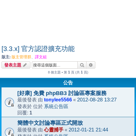
[3.3.x] 官方認證擴充功能
版主:
版主管理群
譯文組
、
搜尋
進階搜尋
發表主題
1
1
8 個主題 • 第
頁 (共
頁)
公告
[好康] 免費 phpBB3 討論區專案服務
tonylee5566
2012-08-28 13:27
最後發表 由
«
系統公告區
發表於 位於
1
回覆:
簡體中文討論專區正式開放
心靈捕手
2012-01-21 21:44
最後發表 由
«