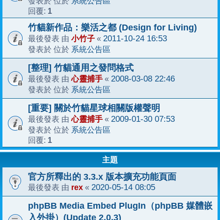
系統公告區
發表於 位於
1
回覆:
竹貓新作品：樂活之都 (Design for Living)
小竹子
2011-10-24 16:53
最後發表 由
«
系統公告區
發表於 位於
[整理] 竹貓通用之發問格式
心靈捕手
2008-03-08 22:46
最後發表 由
«
系統公告區
發表於 位於
[重要] 關於竹貓星球相關版權聲明
心靈捕手
2009-01-30 07:53
最後發表 由
«
系統公告區
發表於 位於
1
回覆:
主題
官方所釋出的 3.3.x 版本擴充功能頁面
rex
2020-05-14 08:05
最後發表 由
«
phpBB Media Embed PlugIn（phpBB 媒體嵌
入外掛）(Update 2.0.3)