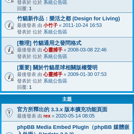
系統公告區
發表於 位於
1
回覆:
竹貓新作品：樂活之都 (Design for Living)
小竹子
2011-10-24 16:53
最後發表 由
«
系統公告區
發表於 位於
[整理] 竹貓通用之發問格式
心靈捕手
2008-03-08 22:46
最後發表 由
«
系統公告區
發表於 位於
[重要] 關於竹貓星球相關版權聲明
心靈捕手
2009-01-30 07:53
最後發表 由
«
系統公告區
發表於 位於
1
回覆:
主題
官方所釋出的 3.3.x 版本擴充功能頁面
rex
2020-05-14 08:05
最後發表 由
«
phpBB Media Embed PlugIn（phpBB 媒體嵌