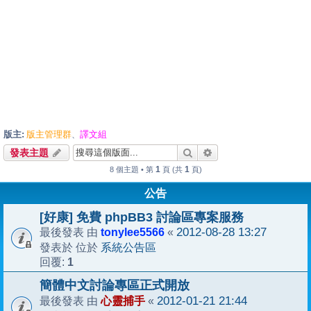
版主:
版主管理群
譯文組
、
搜尋
進階搜尋
發表主題
1
1
8 個主題 • 第
頁 (共
頁)
公告
[好康] 免費 phpBB3 討論區專案服務
tonylee5566
2012-08-28 13:27
最後發表 由
«
系統公告區
發表於 位於
1
回覆:
簡體中文討論專區正式開放
心靈捕手
2012-01-21 21:44
最後發表 由
«