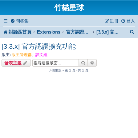
竹貓星球
問答集
註冊
登入
討論區首頁
Extensions
官方認證擴充功能
[3.3.x] 官方認證擴充功能
[3.3.x] 官方認證擴充功能
版主:
版主管理群
譯文組
、
搜尋
進階搜尋
發表主題
1
1
8 個主題 • 第
頁 (共
頁)