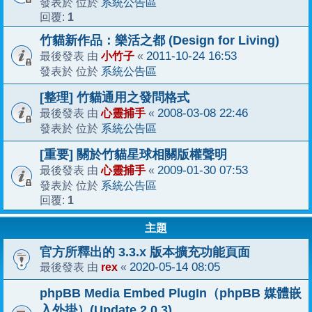
系統公告區
發表於 位於
1
回覆:
竹貓新作品：樂活之都 (Design for Living)
小竹子
2011-10-24 16:53
最後發表 由
«
系統公告區
發表於 位於
[整理] 竹貓通用之發問格式
心靈捕手
2008-03-08 22:46
最後發表 由
«
系統公告區
發表於 位於
[重要] 關於竹貓星球相關版權聲明
心靈捕手
2009-01-30 07:53
最後發表 由
«
系統公告區
發表於 位於
1
回覆:
主題
官方所釋出的 3.3.x 版本擴充功能頁面
rex
2020-05-14 08:05
最後發表 由
«
phpBB Media Embed PlugIn（phpBB 媒體嵌
入外掛）(Update 2.0.3)