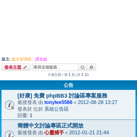
版主:
版主管理群
譯文組
、
搜尋
進階搜尋
發表主題
1
1
8 個主題 • 第
頁 (共
頁)
公告
[好康] 免費 phpBB3 討論區專案服務
tonylee5566
2012-08-28 13:27
最後發表 由
«
系統公告區
發表於 位於
1
回覆:
簡體中文討論專區正式開放
心靈捕手
2012-01-21 21:44
最後發表 由
«