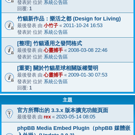
系統公告區
發表於 位於
1
回覆:
竹貓新作品：樂活之都 (Design for Living)
小竹子
2011-10-24 16:53
最後發表 由
«
系統公告區
發表於 位於
[整理] 竹貓通用之發問格式
心靈捕手
2008-03-08 22:46
最後發表 由
«
系統公告區
發表於 位於
[重要] 關於竹貓星球相關版權聲明
心靈捕手
2009-01-30 07:53
最後發表 由
«
系統公告區
發表於 位於
1
回覆:
主題
官方所釋出的 3.3.x 版本擴充功能頁面
rex
2020-05-14 08:05
最後發表 由
«
phpBB Media Embed PlugIn（phpBB 媒體嵌