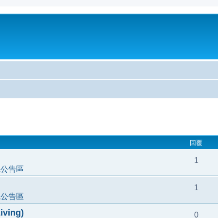
尋
回覆
1
統公告區
1
統公告區
ving)
0