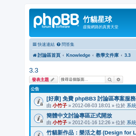
竹貓星球
虛擬網路的真實天堂
快速連結
問答集
討論區首頁
Knowledge
教學文件庫
3.3
3.3
搜尋
進階搜
發表主題
公告
[好康] 免費 phpBB3 討論區專案服務
小竹子
2012-08-03 18:01
系
由
»
» 位於
簡體中文討論專區正式開放
小竹子
2012-01-16 12:26
系
由
»
» 位於
竹貓新作品：樂活之都 (Design for Li