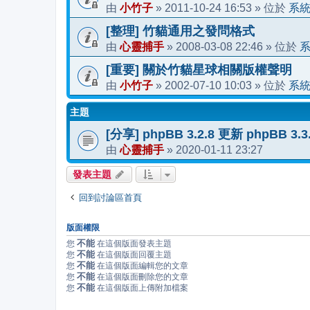
小竹子
2011-10-24 16:53
系
由
»
» 位於
[整理] 竹貓通用之發問格式
心靈捕手
2008-03-08 22:46
由
»
» 位於
[重要] 關於竹貓星球相關版權聲明
小竹子
2002-07-10 10:03
系
由
»
» 位於
主題
[分享] phpBB 3.2.8 更新 phpBB 3
心靈捕手
2020-01-11 23:27
由
»
發表主題
回到討論區首頁
版面權限
不能
您
在這個版面發表主題
不能
您
在這個版面回覆主題
不能
您
在這個版面編輯您的文章
不能
您
在這個版面刪除您的文章
不能
您
在這個版面上傳附加檔案