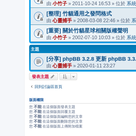
小竹子
2011-10-24 16:53
系
由
»
» 位於
[整理] 竹貓通用之發問格式
心靈捕手
2008-03-08 22:46
由
»
» 位於
[重要] 關於竹貓星球相關版權聲明
小竹子
2002-07-10 10:03
系
由
»
» 位於
主題
[分享] phpBB 3.2.8 更新 phpBB 3
心靈捕手
2020-01-11 23:27
由
»
發表主題
回到討論區首頁
版面權限
不能
您
在這個版面發表主題
不能
您
在這個版面回覆主題
不能
您
在這個版面編輯您的文章
不能
您
在這個版面刪除您的文章
不能
您
在這個版面上傳附加檔案