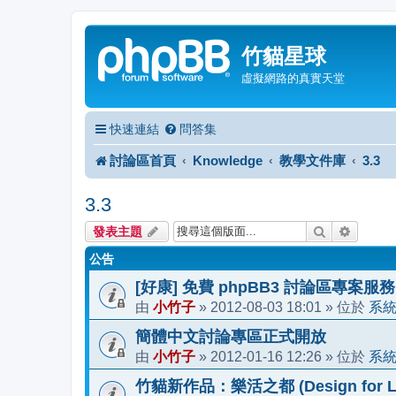
竹貓星球
虛擬網路的真實天堂
快速連結
問答集
討論區首頁
Knowledge
教學文件庫
3.3
3.3
搜尋
進階搜
發表主題
公告
[好康] 免費 phpBB3 討論區專案服務
小竹子
2012-08-03 18:01
系
由
»
» 位於
簡體中文討論專區正式開放
小竹子
2012-01-16 12:26
系
由
»
» 位於
竹貓新作品：樂活之都 (Design for Li