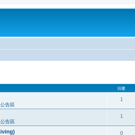
尋
回覆
1
統公告區
1
統公告區
ving)
0