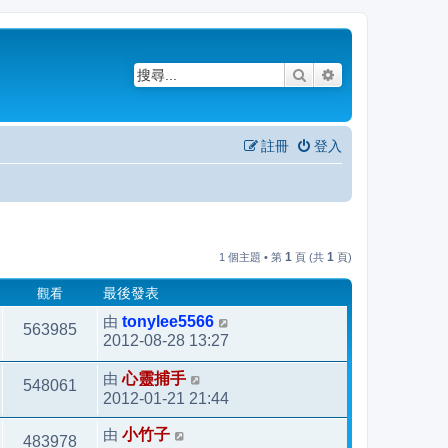
搜尋
進階搜尋
註冊
登入
1
1
1 個主題 • 第
頁 (共
頁)
觀看
最後發表
由
tonylee5566
563985
2012-08-28 13:27
由
心靈捕手
548061
2012-01-21 21:44
由
小竹子
483978