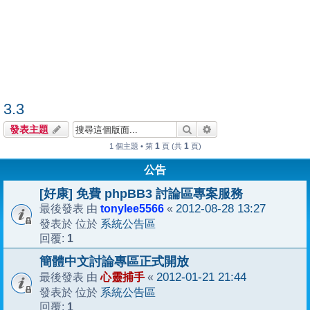
3.3
搜尋
進階搜尋
發表主題
1
1
1 個主題 • 第
頁 (共
頁)
公告
[好康] 免費 phpBB3 討論區專案服務
tonylee5566
2012-08-28 13:27
最後發表 由
«
系統公告區
發表於 位於
1
回覆:
簡體中文討論專區正式開放
心靈捕手
2012-01-21 21:44
最後發表 由
«
系統公告區
發表於 位於
1
回覆: