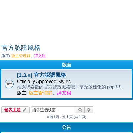
官方認證風格
版主:
版主管理群
譯文組
、
版面
[3.3.x] 官方認證風格
Officially Approved Styles
推薦您喜歡的官方認證風格吧！享受多樣化的 phpBB 。
版主:
版主管理群
、
譯文組
搜尋
進階搜尋
發表主題
1
1
0 個主題 • 第
頁 (共
頁)
公告