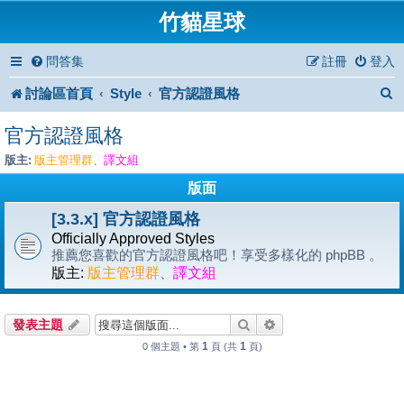
竹貓星球
問答集
註冊
登入
討論區首頁
Style
官方認證風格
官方認證風格
版主:
版主管理群
譯文組
、
版面
[3.3.x] 官方認證風格
Officially Approved Styles
推薦您喜歡的官方認證風格吧！享受多樣化的 phpBB 。
版主:
版主管理群
、
譯文組
搜尋
進階搜尋
發表主題
1
1
0 個主題 • 第
頁 (共
頁)