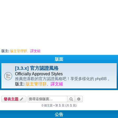
版主:
版主管理群
譯文組
、
版面
[3.3.x] 官方認證風格
Officially Approved Styles
推薦您喜歡的官方認證風格吧！享受多樣化的 phpBB 。
版主:
版主管理群
、
譯文組
搜尋
進階搜尋
發表主題
1
1
0 個主題 • 第
頁 (共
頁)
公告