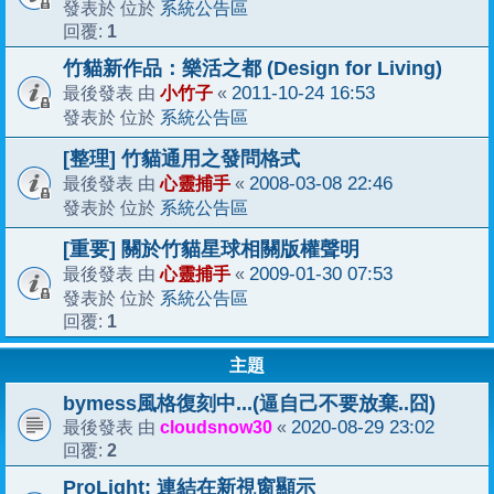
系統公告區
發表於 位於
1
回覆:
竹貓新作品：樂活之都 (Design for Living)
小竹子
2011-10-24 16:53
最後發表 由
«
系統公告區
發表於 位於
[整理] 竹貓通用之發問格式
心靈捕手
2008-03-08 22:46
最後發表 由
«
系統公告區
發表於 位於
[重要] 關於竹貓星球相關版權聲明
心靈捕手
2009-01-30 07:53
最後發表 由
«
系統公告區
發表於 位於
1
回覆:
主題
bymess風格復刻中...(逼自己不要放棄..囧)
cloudsnow30
2020-08-29 23:02
最後發表 由
«
2
回覆:
ProLight: 連結在新視窗顯示