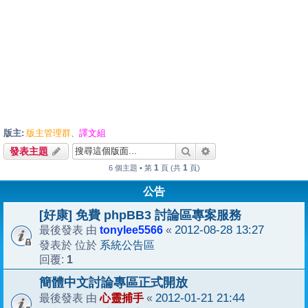
版主:
版主管理群
譯文組
、
搜尋
進階搜尋
發表主題
1
1
6 個主題 • 第
頁 (共
頁)
公告
[好康] 免費 phpBB3 討論區專案服務
tonylee5566
2012-08-28 13:27
最後發表 由
«
系統公告區
發表於 位於
1
回覆:
簡體中文討論專區正式開放
心靈捕手
2012-01-21 21:44
最後發表 由
«